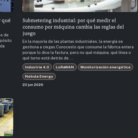
y qué
Submetering industrial: por qué medir el
consumo por máquina cambia las reglas del
juego
os de
epósito
En la mayoría de las plantas industriales, la energía se
ida
gestiona a ciegas.Conoceslo que consume la fábrica entera
porque lo dice la factura, pero no qué máquina, qué línea o
qué turno está detrás de ...
Industria 4.0
LoRaWAN
Monitorización energética
Nebula Energy
23 jun 2026