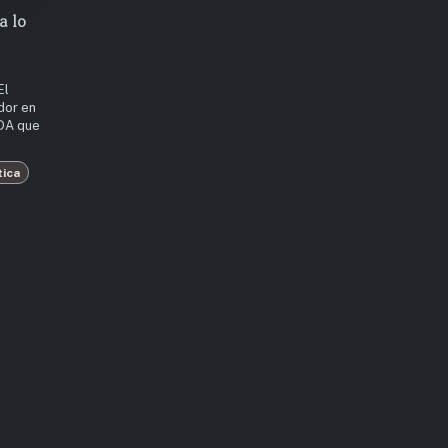
a lo
El
dor en
ADA que
tica