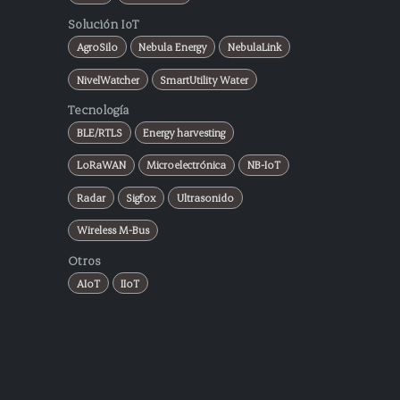
Solución IoT
AgroSilo
Nebula Energy
NebulaLink
NivelWatcher
SmartUtility Water
Tecnología
BLE/RTLS
Energy harvesting
LoRaWAN
Microelectrónica
NB-IoT
Radar
Sigfox
Ultrasonido
Wireless M-Bus
Otros
AIoT
IIoT