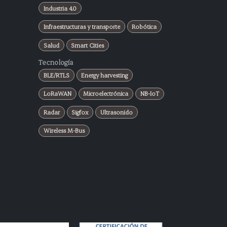
Industria 4.0
Infraestructuras y transporte
Robótica
Salud
Smart Cities
Tecnología
BLE/RTLS
Energy harvesting
LoRaWAN
Microelectrónica
NB-IoT
Radar
Sigfox
Ultrasonido
Wireless M-Bus