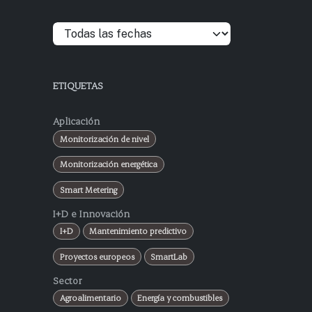
ETIQUETAS
Aplicación
Monitorización de nivel
Monitorización energética
Smart Metering
I+D e Innovación
I+D
Mantenimiento predictivo
Proyectos europeos
SmartLab
Sector
Agroalimentario
Energía y combustibles