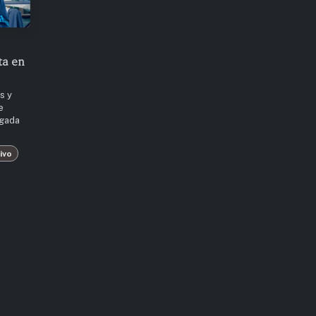
ta en
s y
e
egada
ivo