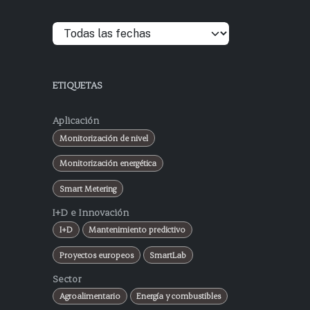
ETIQUETAS
Aplicación
Monitorización de nivel
Monitorización energética
Smart Metering
I+D e Innovación
I+D
Mantenimiento predictivo
Proyectos europeos
SmartLab
Sector
Agroalimentario
Energía y combustibles