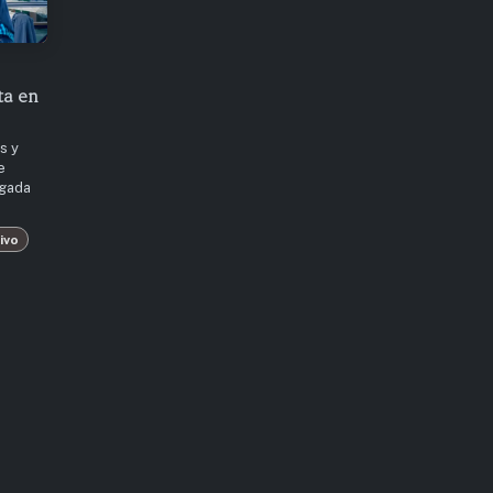
ta en
s y
e
egada
ivo