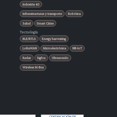
Industria 4.0
Infraestructuras y transporte
Robótica
Salud
Smart Cities
Tecnología
BLE/RTLS
Energy harvesting
LoRaWAN
Microelectrónica
NB-IoT
Radar
Sigfox
Ultrasonido
Wireless M-Bus