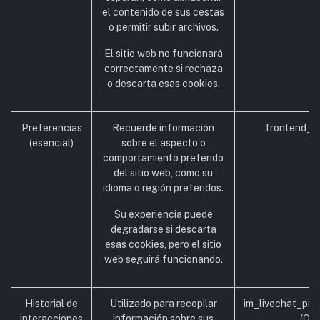
el contenido de sus cestas
o permitir subir archivos.
El sitio web no funcionará
correctamente si rechaza
o descarta esas cookies.
Preferencias
Recuerde información
frontend_la
(esencial)
sobre el aspecto o
comportamiento preferido
del sitio web, como su
idioma o región preferidos.
Su experiencia puede
degradarse si descarta
esas cookies, pero el sitio
web seguirá funcionando.
Historial de
Utilizado para recopilar
im_livechat_pre
interacciones
información sobre sus
(Odo