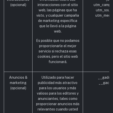
(opcional)
interacciones con el sitio
utm_campai
web, las páginas que ha
utm_sourc
visto, y cualquier campaña
utm_mediu
de marketing específica
que le llevó a la página
web.
Es posible que no podamos
proporcionarle el mejor
servicio si rechaza esas
cookies, pero el sitio web
funcionará.
Anuncios &
Utilizado para hacer
__gads (
marketing
publicidad más atractivo
__gac (
(opcional)
para los usuarios y más
valioso para los editores y
anunciantes, tales como
proporcionar anuncios más
relevantes cuando usted