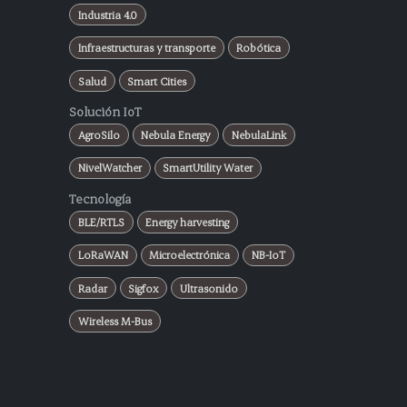
Industria 4.0
Infraestructuras y transporte
Robótica
Salud
Smart Cities
Solución IoT
AgroSilo
Nebula Energy
NebulaLink
NivelWatcher
SmartUtility Water
Tecnología
BLE/RTLS
Energy harvesting
LoRaWAN
Microelectrónica
NB-IoT
Radar
Sigfox
Ultrasonido
Wireless M-Bus