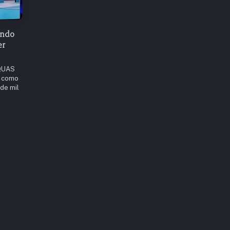
ando
er
AQUAS
I como
 de mil