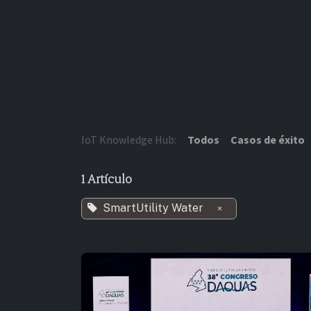
Ir al contenido
IoT Knowledge Hub:
Todos
Casos de éxito
1 Artículo
SmartUtility Water
×