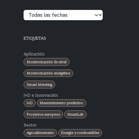
ETIQUETAS
Aplicación
Monitorización de nivel
Monitorización energética
Smart Metering
I+D e Innovación
I+D
Mantenimiento predictivo
Proyectos europeos
SmartLab
Sector
Agroalimentario
Energía y combustibles