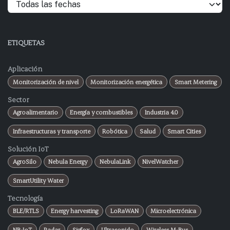
ETIQUETAS
Aplicación
Monitorización de nivel
Monitorización energética
Smart Metering
Sector
Agroalimentario
Energía y combustibles
Industria 4.0
Infraestructuras y transporte
Robótica
Salud
Smart Cities
Solución IoT
AgroSilo
Nebula Energy
NebulaLink
NivelWatcher
SmartUtility Water
Tecnología
BLE/RTLS
Energy harvesting
LoRaWAN
Microelectrónica
NB-IoT
Radar
Sigfox
Ultrasonido
Wireless M-Bus