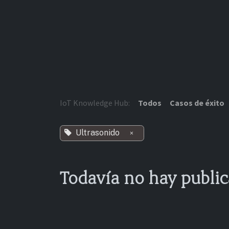
Ir al contenido
IoT Knowledge Hub:
Todos
Casos de éxito
Ultrasonido
×
Todavía no hay public