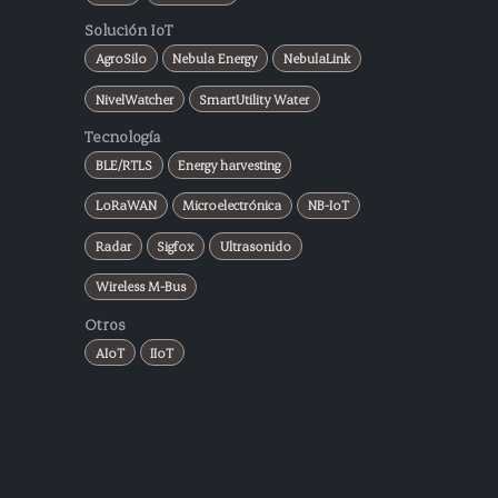
Solución IoT
AgroSilo
Nebula Energy
NebulaLink
NivelWatcher
SmartUtility Water
Tecnología
BLE/RTLS
Energy harvesting
LoRaWAN
Microelectrónica
NB-IoT
Radar
Sigfox
Ultrasonido
Wireless M-Bus
Otros
AIoT
IIoT